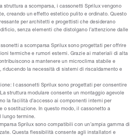
lla struttura a scomparsa, i cassonetti Sprilux vengono
e, creando un effetto estetico pulito e ordinato. Questo
ressante per architetti e progettisti che desiderano
’edificio, senza elementi che distolgano l’attenzione dalle
ssonetti a scomparsa Sprilux sono progettati per offrire
oni termiche e rumori esterni. Grazie ai materiali di alta
, contribuiscono a mantenere un microclima stabile e
io, riducendo la necessità di sistemi di riscaldamento e
ione: I cassonetti Sprilux sono progettati per consentire
. La struttura modulare consente un montaggio agevole
nno la facilità d’accesso ai componenti interni per
e o sostituzione. In questo modo, il cassonetto a
l lungo termine.
scomparsa Sprilux sono compatibili con un’ampia gamma di
ate. Questa flessibilità consente agli installatori e