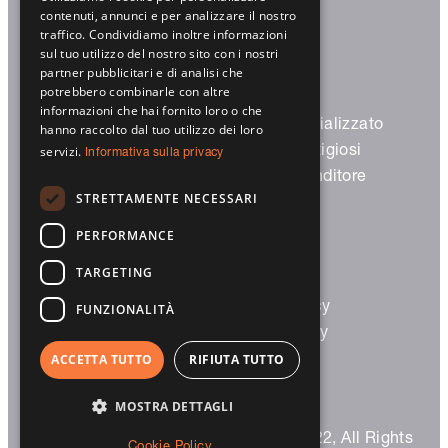
Trovaci
contenuti, annunci e per analizzare il nostro
traffico. Condividiamo inoltre informazioni
sul tuo utilizzo del nostro sito con i nostri
partner pubblicitari e di analisi che
potrebbero combinarle con altre
informazioni che hai fornito loro o che
Prodotti
Partner specializzato
hanno raccolto dal tuo utilizzo dei loro
Avvolgibili
Partner prestigiosi
servizi.
Informativa sulla privacy
Frangisole
Diventa rivenditore
STRETTAMENTE NECESSARI
Screen
Garage
PERFORMANCE
Smart Home
TARGETING
Architetti/costruttori
Legal
Partner prestigiosi
Privacy Policy
FUNZIONALITÀ
Trova rivenditore
Cookie Policy
ACCETTA TUTTO
RIFIUTA TUTTO
MOSTRA DETTAGLI
© 2023 Sprilux S.r.l. – P.IVA 03124320122, All Rights
Cookie Policy