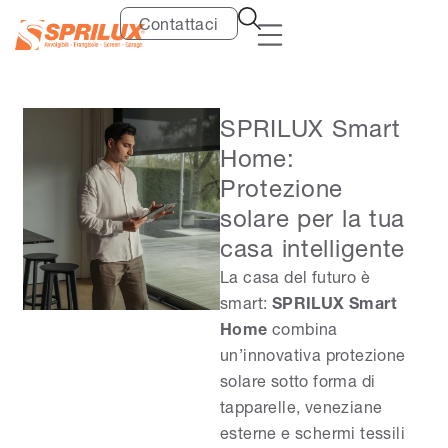
Contattaci
SPRILUX Smart
Home:
Protezione
solare per la tua
casa intelligente
La casa del futuro è
smart:
SPRILUX Smart
Home
combina
un’innovativa protezione
solare sotto forma di
tapparelle, veneziane
esterne e schermi tessili