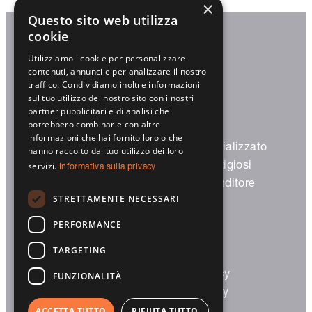
×
Questo sito web utilizza
cookie
Utilizziamo i cookie per personalizzare
Trovaci
contenuti, annunci e per analizzare il nostro
traffico. Condividiamo inoltre informazioni
sul tuo utilizzo del nostro sito con i nostri
partner pubblicitari e di analisi che
potrebbero combinarle con altre
informazioni che hai fornito loro o che
Prodotti
Partner specializzato
hanno raccolto dal tuo utilizzo dei loro
Avvolgibili
Partner prestigiosi
servizi.
Informativa sulla privacy
Frangisole
Diventa rivenditore
STRETTAMENTE NECESSARI
Screen
Garage
PERFORMANCE
Smart Home
TARGETING
Architetti/costruttori
Legal
Partner prestigiosi
Privacy Policy
FUNZIONALITÀ
Trova rivenditore
Cookie Policy
ACCETTA TUTTO
RIFIUTA TUTTO