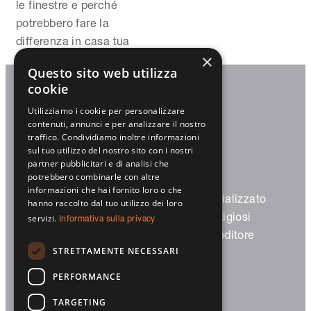
le finestre e perché
potrebbero fare la
differenza in casa tua
×
Questo sito web utilizza
cookie
Utilizziamo i cookie per personalizzare
Trovaci
contenuti, annunci e per analizzare il nostro
traffico. Condividiamo inoltre informazioni
sul tuo utilizzo del nostro sito con i nostri
partner pubblicitari e di analisi che
potrebbero combinarle con altre
informazioni che hai fornito loro o che
Prodotti
Partner specializzato
hanno raccolto dal tuo utilizzo dei loro
Avvolgibili
Partner prestigiosi
servizi.
Informativa sulla privacy
Frangisole
Diventa rivenditore
STRETTAMENTE NECESSARI
Screen
Garage
PERFORMANCE
Smart Home
TARGETING
Architetti/costruttori
Legal