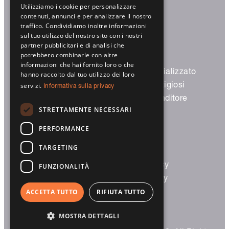
Utilizziamo i cookie per personalizzare
Trovaci
contenuti, annunci e per analizzare il nostro
traffico. Condividiamo inoltre informazioni
sul tuo utilizzo del nostro sito con i nostri
partner pubblicitari e di analisi che
potrebbero combinarle con altre
informazioni che hai fornito loro o che
Prodotti
Partner specializzato
hanno raccolto dal tuo utilizzo dei loro
Avvolgibili
Partner prestigiosi
servizi.
Informativa sulla privacy
Frangisole
Diventa rivenditore
STRETTAMENTE NECESSARI
Screen
Garage
PERFORMANCE
Smart Home
TARGETING
Architetti/costruttori
Legal
Partner prestigiosi
Privacy Policy
FUNZIONALITÀ
Trova rivenditore
Cookie Policy
ACCETTA TUTTO
RIFIUTA TUTTO
MOSTRA DETTAGLI