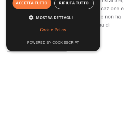
sistema modulare sempre più facile da installare,
ACCETTA TUTTO
RIFIUTA TUTTO
con un cassonetto adatto per ogni applicazione e
costruzione e un isolamento termico che non ha
MOSTRA DETTAGLI
eguali. Tra le novità sostanziali il sistema di
Cookie Policy
stabilizzazione del telaio integrato
POWERED BY COOKIESCRIPT
Leggi di più a riguardo