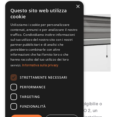
×
Questo sito web utilizza
cookie
Utilizziamo i cookie per personalizzare
contenuti, annunci e per analizzare il nostro
traffico. Condividiamo inoltre informazioni
sul tuo utilizzo del nostro sito con i nostri
partner pubblicitari e di analisi che
potrebbero combinarle con altre
informazioni che hai fornito loro o che
hanno raccolto dal tuo utilizzo dei loro
servizi.
Informativa sulla privacy
PURO 2: il nuovo sistema
STRETTAMENTE NECESSARI
strutturale per avvolgibili o
PERFORMANCE
frangisole si rinnova!
TARGETING
23/07/2018
PURO, il cassonetto strutturale per avvolgibilie o
FUNZIONALITÀ
frangisole si rinnova. Nasce infatti PURO 2, un