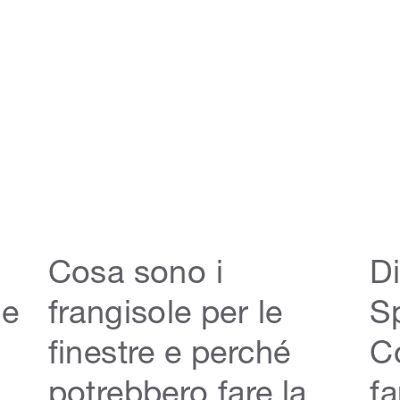
Cosa sono i
Di
me
frangisole per le
Sp
finestre e perché
C
potrebbero fare la
fa