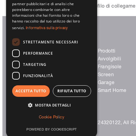
partner pubblicitari e di analisi che
PURO 2: nuovo rinforzo del profilo di collegam
potrebbero combinarle con altre
informazioni che hai fornito loro o che
hanno raccolto dal tuo utilizzo dei loro
servizi.
Informativa sulla privacy
Trovaci
STRETTAMENTE NECESSARI
Prodotti
PERFORMANCE
Avvolgibili
TARGETING
Frangisole
Screen
FUNZIONALITÀ
Garage
Smart Home
ACCETTA TUTTO
RIFIUTA TUTTO
MOSTRA DETTAGLI
Cookie Policy
© 2023 Sprilux S.r.l. – P.IVA 03124320122, All R
POWERED BY COOKIESCRIPT