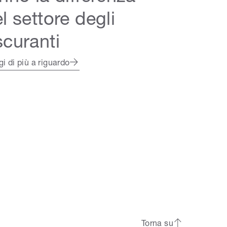
l settore degli
scuranti
i di più a riguardo
Torna su