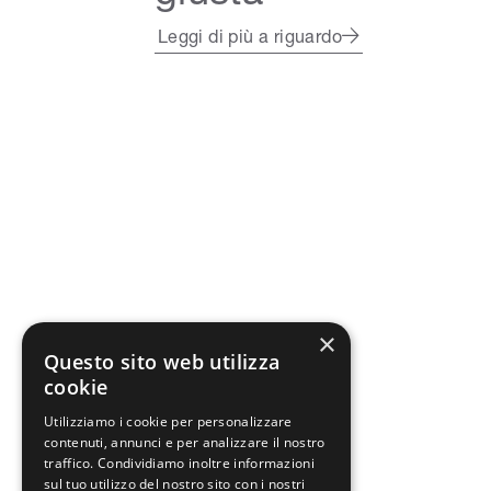
Leggi di più a riguardo
×
Questo sito web utilizza
cookie
Utilizziamo i cookie per personalizzare
contenuti, annunci e per analizzare il nostro
traffico. Condividiamo inoltre informazioni
Home
Blog
News
/
/
/
sul tuo utilizzo del nostro sito con i nostri