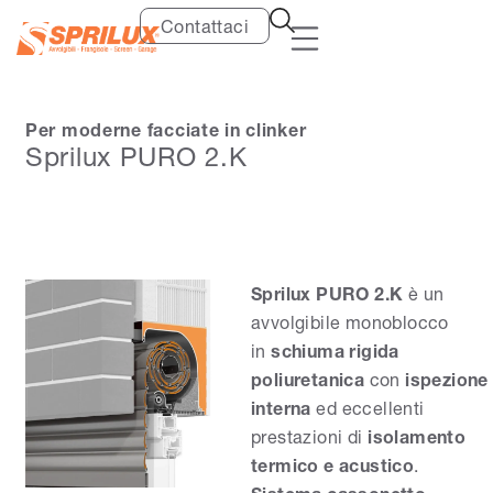
Contattaci
Per moderne facciate in clinker
Sprilux PURO 2.K
Sprilux PURO 2.K
è un
avvolgibile monoblocco
in
schiuma rigida
poliuretanica
con
ispezione
interna
ed eccellenti
prestazioni di
isolamento
termico e acustico
.