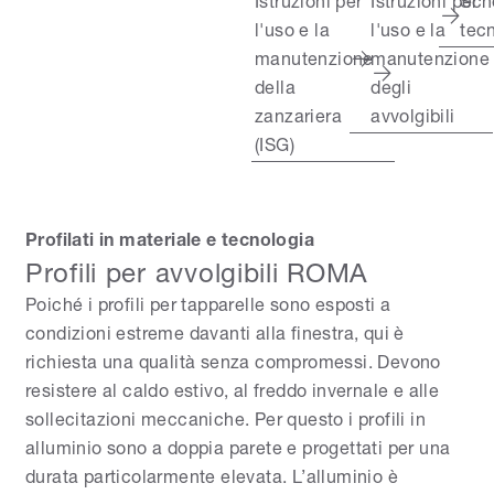
Istruzioni per
Istruzioni per
Sch
l'uso e la
l'uso e la
tec
manutenzione
manutenzione
della
degli
zanzariera
avvolgibili
(ISG)
Profilati in materiale e tecnologia
Profili per avvolgibili ROMA
Poiché i profili per tapparelle sono esposti a
condizioni estreme davanti alla finestra, qui è
richiesta una qualità senza compromessi. Devono
resistere al caldo estivo, al freddo invernale e alle
sollecitazioni meccaniche. Per questo i profili in
alluminio sono a doppia parete e progettati per una
durata particolarmente elevata. L’alluminio è