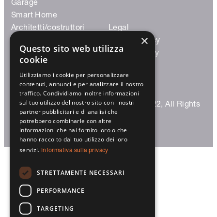
Garage
Smart Home
Architetti/costruttori
Legal
×
Partner prestigiosi
Privacy Policy
Questo sito web utilizza
Trova rivenditore
Cookie Policy
cookie
Utilizziamo i cookie per personalizzare
contenuti, annunci e per analizzare il nostro
traffico. Condividiamo inoltre informazioni
sul tuo utilizzo del nostro sito con i nostri
© 2023 Sprilux S.r.l. – P.IVA 03124320122, All Rights
partner pubblicitari e di analisi che
Reserved |
Credits
potrebbero combinarle con altre
informazioni che hai fornito loro o che
hanno raccolto dal tuo utilizzo dei loro
servizi.
Informativa sulla privacy
STRETTAMENTE NECESSARI
PERFORMANCE
TARGETING