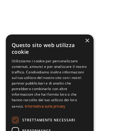
×
Questo sito web utilizza
cookie
Utilizziamo i cookie per personalizzare
contenuti, annunci e per analizzare il nostro
traffico. Condividiamo inoltre informazioni
sul tuo utilizzo del nostro sito con i nostri
partner pubblicitari e di analisi che
potrebbero combinarle con altre
informazioni che hai fornito loro o che
hanno raccolto dal tuo utilizzo dei loro
servizi.
Informativa sulla privacy
STRETTAMENTE NECESSARI
PERFORMANCE