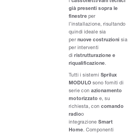
i
cassonetti/vani tecnici
già presenti sopra le
finestre
per
l’installazione, risultando
quindi ideale sia
per
nuove costruzioni
sia
per interventi
di
ristrutturazione e
riqualificazione
.
Tutti i sistemi
Sprilux
MODULO
sono forniti di
serie con
azionamento
motorizzato
e, su
richiesta, con
comando
radio
o
integrazione
Smart
Home
. Componenti