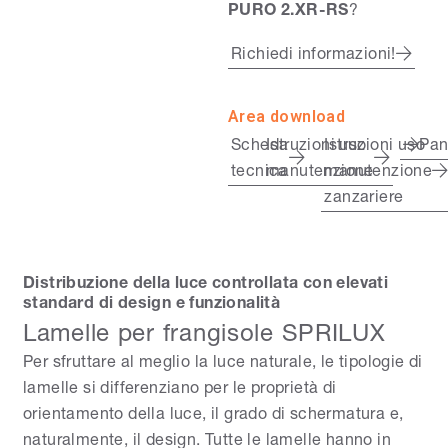
PURO 2.XR-RS
?
Richiedi informazioni!
Area download
Scheda
Istruzioni uso
Istruzioni uso
Pa
tecnica
manutenzione
manutenzione
zanzariere
Distribuzione della luce controllata con elevati
standard di design e funzionalità
Lamelle per frangisole SPRILUX
Per sfruttare al meglio la luce naturale, le tipologie di
lamelle si differenziano per le proprietà di
orientamento della luce, il grado di schermatura e,
naturalmente, il design. Tutte le lamelle hanno in