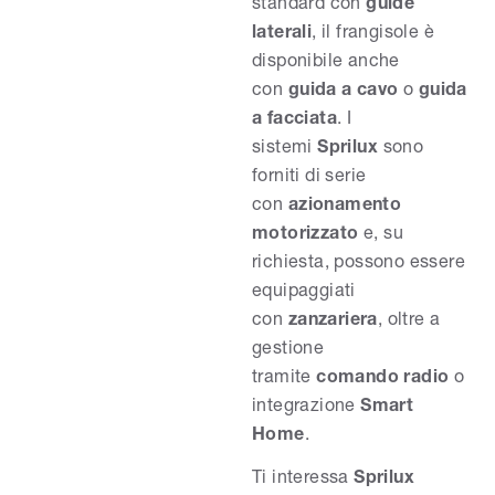
standard con
guide
laterali
, il frangisole è
disponibile anche
con
guida a cavo
o
guida
a facciata
. I
sistemi
Sprilux
sono
forniti di serie
con
azionamento
motorizzato
e, su
richiesta, possono essere
equipaggiati
con
zanzariera
, oltre a
gestione
tramite
comando radio
o
integrazione
Smart
Home
.
Ti interessa
Sprilux