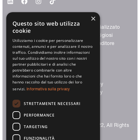
×
Questo sito web utilizza
Prodotti
Partner specializzato
cookie
Avvolgibili
Partner prestigiosi
Utilizziamo i cookie per personalizzare
Frangisole
Diventa rivenditore
contenuti, annunci e per analizzare il nostro
Screen
traffico. Condividiamo inoltre informazioni
sul tuo utilizzo del nostro sito con i nostri
Garage
partner pubblicitari e di analisi che
Smart Home
potrebbero combinarle con altre
Architetti/costruttori
Legal
informazioni che hai fornito loro o che
hanno raccolto dal tuo utilizzo dei loro
Partner prestigiosi
Privacy Policy
servizi.
Informativa sulla privacy
Trova rivenditore
Cookie Policy
STRETTAMENTE NECESSARI
PERFORMANCE
© 2023 Sprilux S.r.l. – P.IVA 03124320122, All Rights
TARGETING
Reserved |
Credits
FUNZIONALITÀ