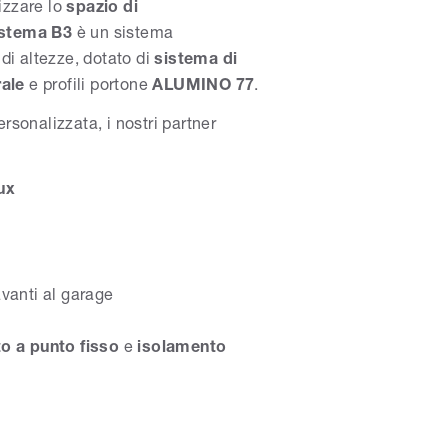
izzare lo
spazio di
istema B3
è un sistema
di altezze, dotato di
sistema di
rale
e profili portone
ALUMINO 77
.
rsonalizzata, i nostri partner
ux
vanti al garage
o a punto fisso
e
isolamento