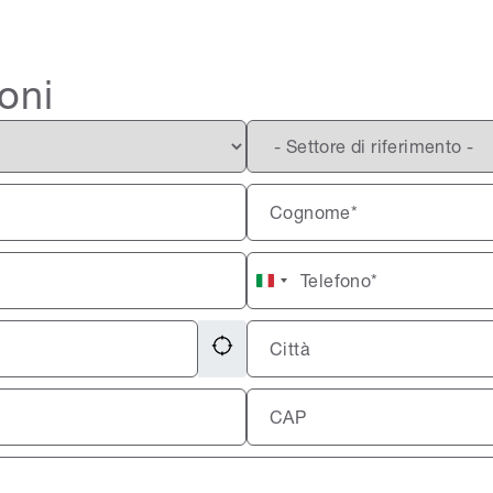
oni
Italy
+39