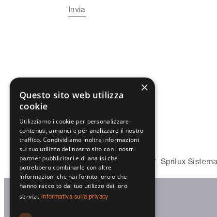
Invia
×
Questo sito web utilizza
cookie
Utilizziamo i cookie per personalizzare
contenuti, annunci e per analizzare il nostro
traffico. Condividiamo inoltre informazioni
sul tuo utilizzo del nostro sito con i nostri
partner pubblicitari e di analisi che
Home
Prodotto
Garage
Sprilux Sistem
/
/
/
potrebbero combinarle con altre
informazioni che hai fornito loro o che
hanno raccolto dal tuo utilizzo dei loro
servizi.
Informativa sulla privacy