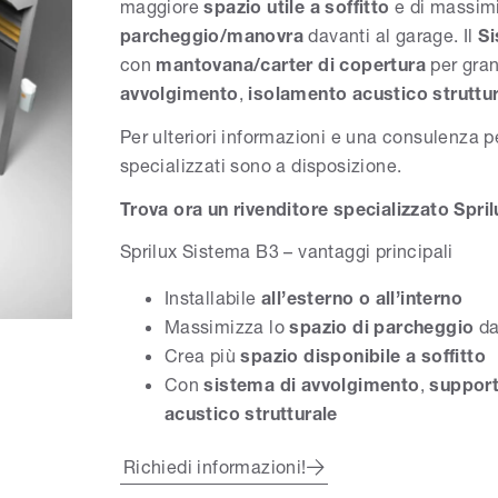
maggiore
spazio utile a soffitto
e di massim
parcheggio/manovra
davanti al garage. Il
S
con
mantovana/carter di copertura
per gran
avvolgimento
,
isolamento acustico struttu
Per ulteriori informazioni e una consulenza pe
specializzati sono a disposizione.
Trova ora un rivenditore specializzato Spril
Sprilux Sistema B3 – vantaggi principali
Installabile
all’esterno o all’interno
Massimizza lo
spazio di parcheggio
da
Crea più
spazio disponibile a soffitto
Con
sistema di avvolgimento
,
support
acustico strutturale
Richiedi informazioni!