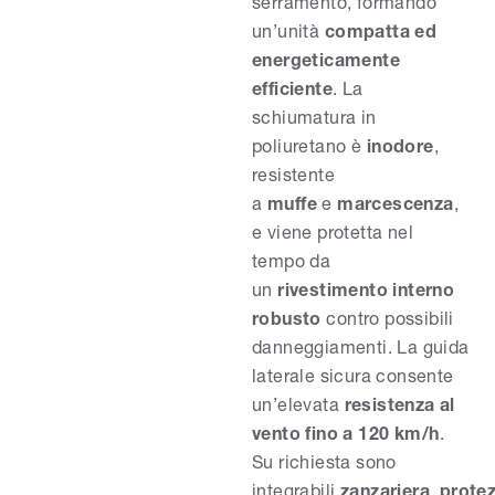
serramento, formando
un’unità
compatta ed
energeticamente
efficiente
. La
schiumatura in
poliuretano è
inodore
,
resistente
a
muffe
e
marcescenza
,
e viene protetta nel
tempo da
un
rivestimento interno
robusto
contro possibili
danneggiamenti. La guida
laterale sicura consente
un’elevata
resistenza al
vento fino a 120 km/h
.
Su richiesta sono
integrabili
zanzariera
,
prote