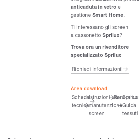
anticaduta in vetro
e
gestione
Smart Home
.
Ti interessano gli screen
a cassonetto
Sprilux
?
Trova ora un rivenditore
specializzato Sprilux
Richiedi informazioni!
Area download
Scheda
Istruzioni uso
Panorama
Sprilux
tecnica
manutenzione
Guida
screen
tessuti