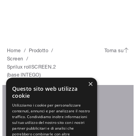
Home
Prodotto
Torna su
/
/
Screen
/
Sprilux rollSCREEN.2
(base INTEGO)
×
Questo sito web utilizza
cookie
Utilizziamo i cookie per personalizzare
Trovaci
contenuti, annunci e per analizzare il nostro
traffico. Condividiamo inoltre informazioni
sul tuo utilizzo del nostro sito con i nostri
partner pubblicitari e di analisi che
potrebbero combinarle con altre