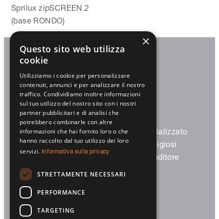
Sprilux zipSCREEN.2
(base RONDO)
×
Questo sito web utilizza
cookie
Utilizziamo i cookie per personalizzare
Trovaci
contenuti, annunci e per analizzare il nostro
traffico. Condividiamo inoltre informazioni
sul tuo utilizzo del nostro sito con i nostri
partner pubblicitari e di analisi che
potrebbero combinarle con altre
Prodotti
Partner specializzato
informazioni che hai fornito loro o che
hanno raccolto dal tuo utilizzo dei loro
Avvolgibili
Partner prestigiosi
servizi.
Informativa sulla privacy
Frangisole
Diventa rivenditore
Screen
STRETTAMENTE NECESSARI
Garage
PERFORMANCE
Smart Home
Architetti/costruttori
Legal
TARGETING