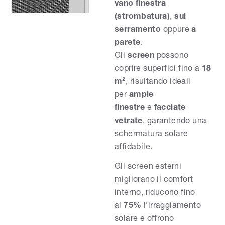
vano finestra
(strombatura)
,
sul
serramento
oppure
a
parete
.
Gli
screen
possono
coprire superfici fino a
18
m²
, risultando ideali
per
ampie
finestre
e
facciate
vetrate
, garantendo una
schermatura solare
affidabile.
Gli screen esterni
migliorano il comfort
interno, riducono fino
al
75%
l’irraggiamento
solare e offrono