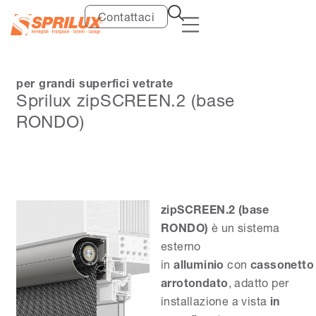
Contattaci
per grandi superfici vetrate
Sprilux zipSCREEN.2 (base
RONDO)
zipSCREEN.2 (base
RONDO)
è un sistema
esterno
in
alluminio
con
cassonetto
arrotondato
, adatto per
installazione a vista
in