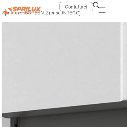
Contattaci
Sprilux rollSCREEN.2 (base INTEGO)