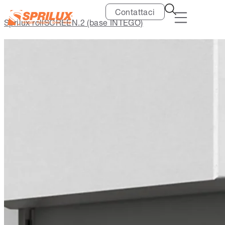
Contattaci
Sprilux rollSCREEN.2 (base INTEGO)